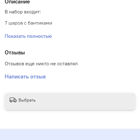
Описание
В набор входит:
7 шаров с бантиками
1 шар гигант внутри баблса с надписью и бантиками
Показать полностью
Отзывы
Отзывов еще никто не оставлял
Написать отзыв
Выбрать