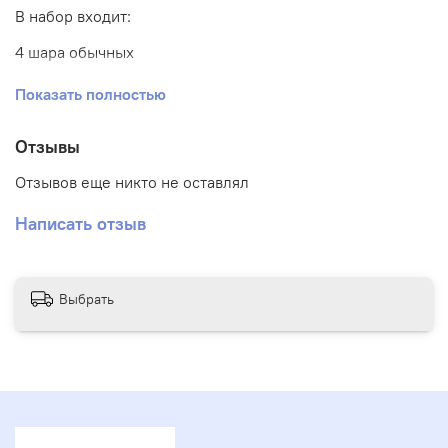
В набор входит:
4 шара обычных
2 шара конфетти
Показать полностью
3 шара хром
Отзывы
2 шара цифры
Отзывов еще никто не оставлял
1 шар баблс с надписью и наполнением
Написать отзыв
1 шар сердце
Выбрать