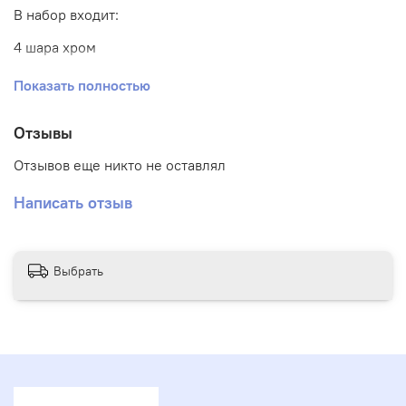
В набор входит:
4 шара хром
3 шара сердца
Показать полностью
1 шар гигант внутри баблса + надпись
Отзывы
2 цифры
Отзывов еще никто не оставлял
Написать отзыв
Выбрать