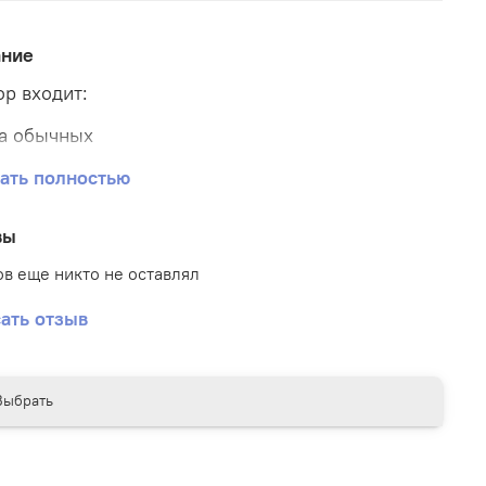
ание
ор входит:
а обычных
а конфетти
ать полностью
 гигант с надписью
вы
в еще никто не оставлял
ать отзыв
Выбрать