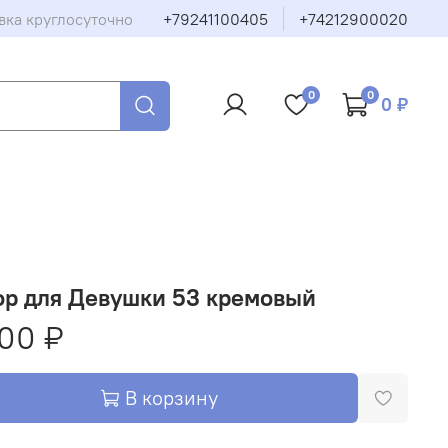
вка круглосуточно
+79241100405
+74212900020
0
0
0 ₽
ор для Девушки 53 кремовый
00 ₽
В корзину