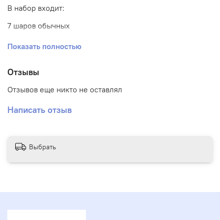
В набор входит:
7 шаров обычных
3 шара конфетти
Показать полностью
1 шар баблс с надписью и наполнением
Отзывы
Отзывов еще никто не оставлял
Написать отзыв
Выбрать