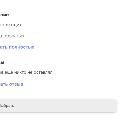
ание
ор входит:
а обычных
а хром
ать полностью
а конфетти
вы
 баблс с надписью и наполнением
в еще никто не оставлял
ать отзыв
Выбрать