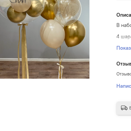
Опис
В наб
4 шар
4 шар
Показ
2 шар
Отзы
1 шар
Отзыво
Напис