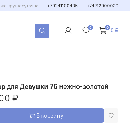
вка круглосуточно
+79241100405
+74212900020
0
0
0 ₽
р для Девушки 76 нежно-золотой
00 ₽
В корзину