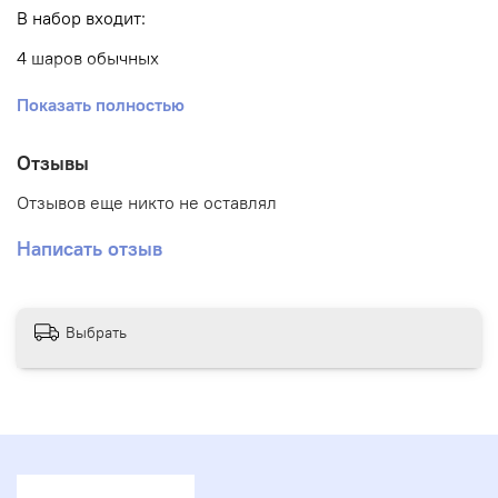
В набор входит:
4 шаров обычных
9 шаров хром
Показать полностью
1 шар баблс с надписью
Отзывы
Отзывов еще никто не оставлял
Написать отзыв
Выбрать