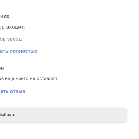
ание
ор входит:
ов звёзд
ов хром
ать полностью
а обычных
вы
в еще никто не оставлял
ать отзыв
Выбрать