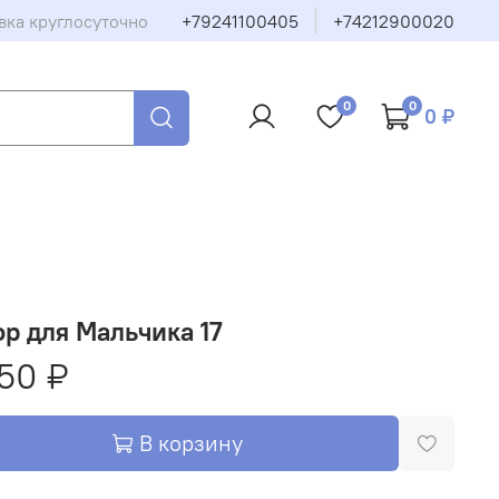
вка круглосуточно
+79241100405
+74212900020
0
0
0 ₽
р для Мальчика 17
50 ₽
В корзину