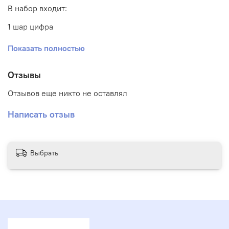
В набор входит:
1 шар цифра
1 шар фигура
Показать полностью
2 шара конфетти
Отзывы
4 шара хром
Отзывов еще никто не оставлял
4 шара обычных
Написать отзыв
Выбрать