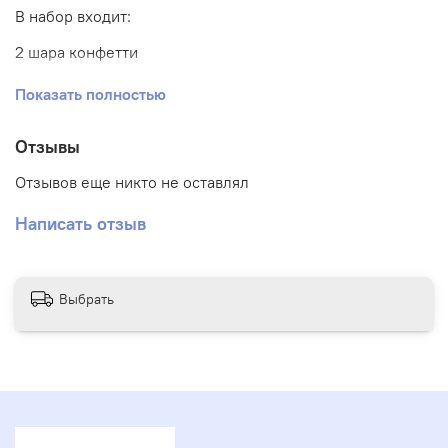
В набор входит:
2 шара конфетти
8 шаров хром
Показать полностью
1 шар баблс с надписью и наполнением
Отзывы
Отзывов еще никто не оставлял
Написать отзыв
Выбрать