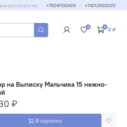
вка круглосуточно
+79241100405
+74212900020
0
0
0 ₽
р на Выписку Мальчика 15 нежно-
ий
30 ₽
В корзину