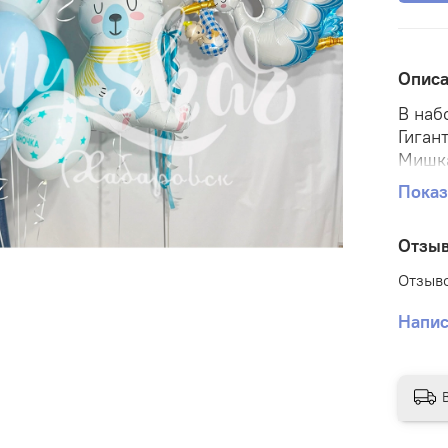
Опис
В наб
Гиган
Мишк
Аист 
Показ
Связк
Отзы
Отзыво
Напис