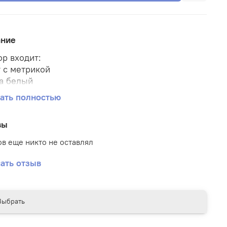
ание
ор входит:
т с метрикой
а белый
голубой
ать полностью
а из 5 шаров на грузике
вы
в еще никто не оставлял
ать отзыв
Выбрать