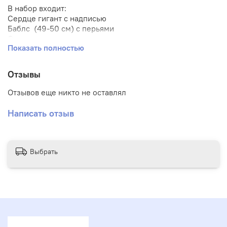
В набор входит:
Сердце гигант с надписью
Баблс (49-50 см) с перьями
Слоник
Показать полностью
Облако
Сердце 2 шт
Латексный шар 3 шт
Отзывы
Каждый шар на своем грузике.
Отзывов еще никто не оставлял
Написать отзыв
Выбрать