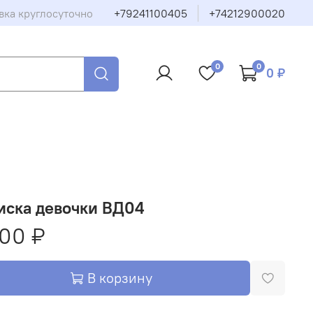
вка круглосуточно
+79241100405
+74212900020
0
0
0 ₽
иска девочки ВД04
00 ₽
В корзину