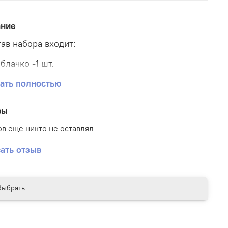
ание
тав набора входит:
блачко -1 шт.
ольшой стеклянный "Любимая спасибо за
ать полностью
-1 шт.
вы
н из 7 шаров (2 фольгированных сердца+5
он)-1 шт.
в еще никто не оставлял
ать отзыв
Выбрать